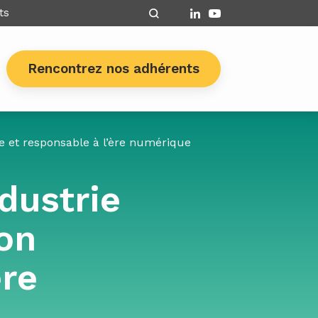
ts
Rencontrez nos adhérents
te et responsable à l’ère numérique
dustrie
ion
ère