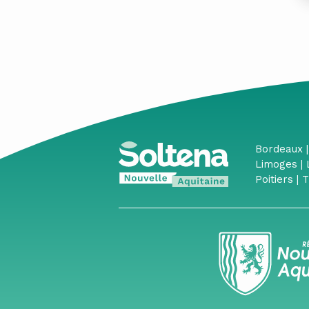
Bordeaux |
Limoges |
Poitiers |