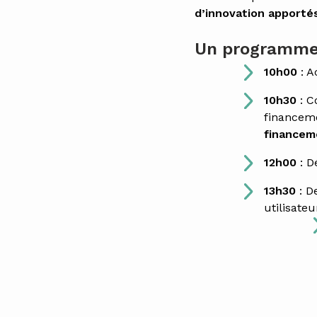
d’innovation apporté
Un programme p
10h00
: A
10h30
: C
financeme
financem
12h00
: D
13h30
: D
utilisateu