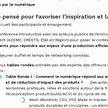
s par le numérique
.
ensé pour favoriser l’inspiration et l
ccueil des participants et émargement.
onférence introductive avec les acteurs publics de l’envi
nt (ADEME, DREETS, État en Région) pour poser le contex
ents pour répondre aux enjeux d’une production efficie
éjeuner buffet et temps de networking convivial.
eux
tables rondes
animées par des experts, des offreurs 
rs :
Table Ronde 1 : Comment le numérique répond aux en
et de réduction d’impact des produits ?
Des acte
les bonnes pratiques, retex et solutions autour de la tr
l’écoconception produit (outils ACV) et du cycle de vie.
Kevin Mandrick
, CEO, PhD Made in tracker 
produits durables et circulaires : un élém