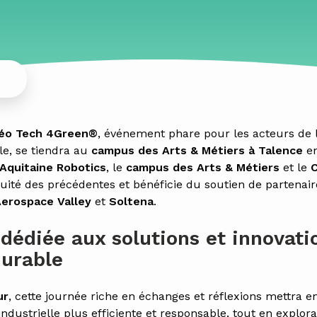
Néo Tech 4Green®
, événement phare pour les acteurs de l
e, se tiendra au
campus des Arts & Métiers à Talence
en
Aquitaine Robotics
, le
campus des Arts & Métiers
et le
C
inuité des précédentes et bénéficie du soutien de partenai
erospace Valley
et
Soltena
.
dédiée aux solutions et innovati
durable
ur
, cette journée riche en échanges et réflexions mettra e
industrielle plus efficiente et responsable, tout en explor