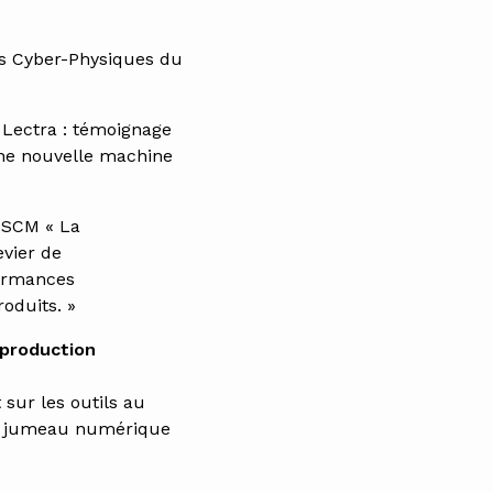
s Cyber-Physiques du
 Lectra : témoignage
’une nouvelle machine
e-SCM « La
evier de
formances
oduits. »
 production
sur les outils au
 le jumeau numérique