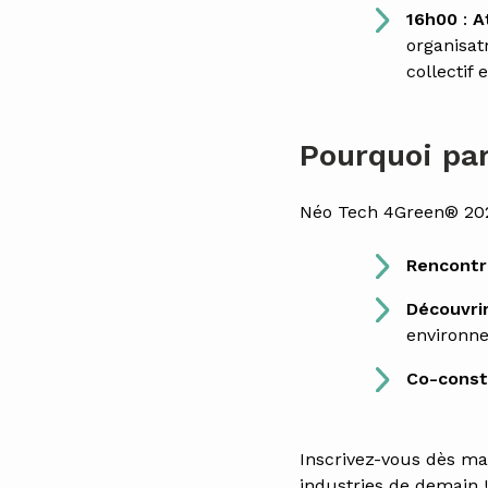
16h00
:
A
organisatr
collectif 
Pourquoi par
Néo Tech 4Green® 202
Rencontr
Découvri
environn
Co-const
Inscrivez-vous dès m
industries de demain !