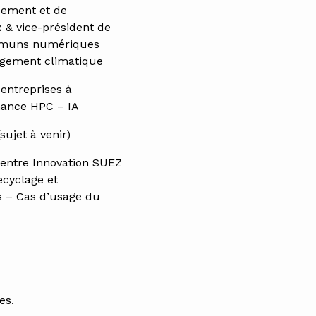
pement et de
 & vice-président de
ommuns numériques
ngement climatique
 entreprises à
mance HPC – IA
sujet à venir)
 Centre Innovation SUEZ
ecyclage et
s – Cas d’usage du
es.