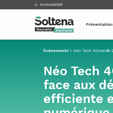
Panneau de gestion des cookies
Accessibilité
Présentation
Aller au contenu
Événements
>
Néo Tech 4Green® 202
Néo Tech 4
face aux dé
efficiente 
numérique