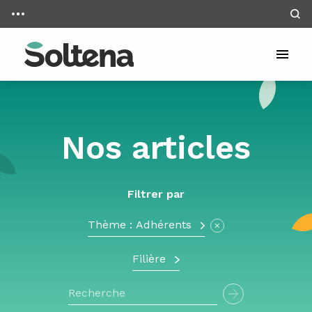
Panneau de gestion des cookies
Aller au contenu
Nos articles
Filtrer par
Thème : Adhérents
×
Filière
Rechercher